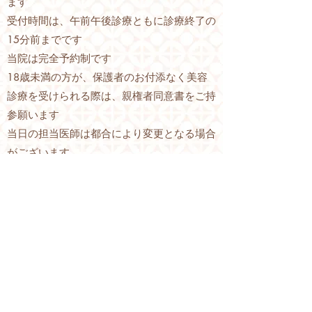
ます
受付時間は、午前午後診療ともに診療終了の
15分前までです
当院は完全予約制です
​18歳未満の方が、保護者のお付添なく美容
診療を受けられる際は、親権者同意書をご持
参願います
​当日の担当医師は都合により変更となる場合
がございます
077-522-2525
ご予約・お問合せ
Copylight ©AZUSA SKIN & WELLNESS CLINIC
all rights reserved